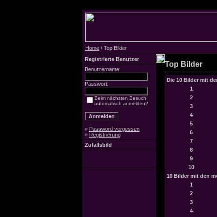
Home
/ Top Bilder
Registrierte Benutzer
Top Bilder
Benutzername:
Die 10 Bilder mit d
Passwort:
1
2
Beim nächsten Besuch
automatisch anmelden?
3
4
5
»
Password vergessen
6
»
Registrierung
7
Zufallsbild
8
9
10
10 Bilder mit den 
1
2
3
4