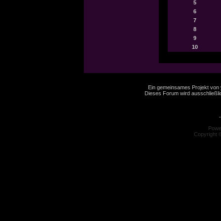
5
6
7
8
9
10
Ein gemeinsames Projekt von
Dieses Forum wird ausschließlic
-
Powe
Copyright