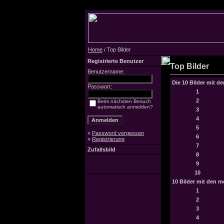
Home
/ Top Bilder
Registrierte Benutzer
Top Bilder
Benutzername:
Die 10 Bilder mit d
Passwort:
1
2
Beim nächsten Besuch
automatisch anmelden?
3
4
5
»
Password vergessen
6
»
Registrierung
7
Zufallsbild
8
9
10
10 Bilder mit den 
1
2
3
4