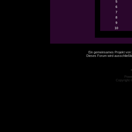
5
6
7
8
9
10
Ein gemeinsames Projekt von
Dieses Forum wird ausschließlic
-
Powe
Copyright