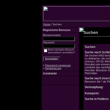
Home
/ Suchen
Registrierte Benutzer
Suchen
Benutzername:
Passwort:
Suchen
Beim nächsten Besuch
Suche nach Schlü
automatisch anmelden?
Sie können AND benu
zu definieren, die v
müssen, OR für Wörte
Resultat sein könne
»
Password vergessen
verbietet das nachfo
»
Registrierung
Resultat. Benutzen Si
Platzhalter.
Zufallsbild
Suche nach User
Benutzen Sie * als Pla
Verknüpfung:
Kategorie:
Suche in Feldern: