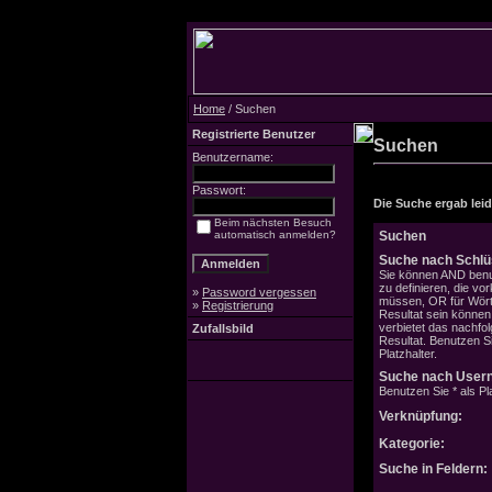
Home
/ Suchen
Registrierte Benutzer
Suchen
Benutzername:
Passwort:
Die Suche ergab leide
Beim nächsten Besuch
automatisch anmelden?
Suchen
Suche nach Schlü
Sie können AND benu
zu definieren, die v
»
Password vergessen
müssen, OR für Wörte
»
Registrierung
Resultat sein könne
verbietet das nachfo
Zufallsbild
Resultat. Benutzen Si
Platzhalter.
Suche nach User
Benutzen Sie * als Pla
Verknüpfung:
Kategorie:
Suche in Feldern: