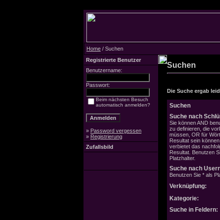
Home
/ Suchen
Registrierte Benutzer
Suchen
Benutzername:
Passwort:
Die Suche ergab leide
Beim nächsten Besuch
automatisch anmelden?
Suchen
Suche nach Schlü
Sie können AND benu
zu definieren, die v
»
Password vergessen
müssen, OR für Wörte
»
Registrierung
Resultat sein könne
verbietet das nachfo
Zufallsbild
Resultat. Benutzen Si
Platzhalter.
Suche nach User
Benutzen Sie * als Pla
Verknüpfung:
Kategorie:
Suche in Feldern: