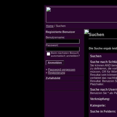
Home
/ Suchen
Registrierte Benutzer
Suchen
Benutzername:
Passwort:
Die Suche ergab leide
Beim nächsten Besuch
automatisch anmelden?
Suchen
Suche nach Schlü
Sie können AND benu
zu definieren, die v
»
Password vergessen
müssen, OR für Wörte
»
Registrierung
Resultat sein könne
verbietet das nachfo
Zufallsbild
Resultat. Benutzen Si
Platzhalter.
Suche nach User
Benutzen Sie * als Pla
Verknüpfung:
Kategorie:
Suche in Feldern: