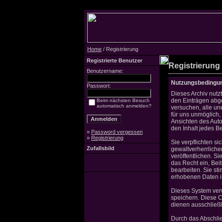
Home
/ Registrierung
Registrierte Benutzer
Registrierung
Benutzername:
Nutzungsbedingu
Passwort:
Dieses Archiv nut
den Einträgen abg
Beim nächsten Besuch
automatisch anmelden?
versuchen, alle un
für uns unmöglich, 
Ansichten des Auto
den Inhalt jedes B
»
Password vergessen
»
Registrierung
Sie verpflichten s
Zufallsbild
gewaltverherrliche
veröffentlichen. S
das Recht ein, Be
bearbeiten. Sie s
erhobenen Daten i
Dieses System ver
speichern. Diese C
dienen ausschließl
Durch das Abschli