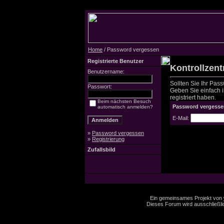
Home
/ Password vergessen
Registrierte Benutzer
Kontrollzen
Benutzername:
Sollten Sie Ihr Pas
Passwort:
Geben Sie einfach in
registriert haben.
Beim nächsten Besuch
Password vergesse
automatisch anmelden?
E-Mail:
»
Password vergessen
»
Registrierung
Zufallsbild
Ein gemeinsames Projekt von
Dieses Forum wird ausschließlic