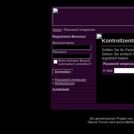
Home
/ Password vergessen
Registrierte Benutzer
Kontrollzen
Benutzername:
Sollten Sie Ihr Pas
Passwort:
Geben Sie einfach in
registriert haben.
Beim nächsten Besuch
Password vergesse
automatisch anmelden?
E-Mail:
»
Password vergessen
»
Registrierung
Zufallsbild
Ein gemeinsames Projekt von
Dieses Forum wird ausschließlic