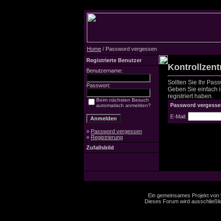
Home
/ Password vergessen
Registrierte Benutzer
Kontrollzen
Benutzername:
Sollten Sie Ihr Pas
Passwort:
Geben Sie einfach in
registriert haben.
Beim nächsten Besuch
Password vergesse
automatisch anmelden?
E-Mail:
»
Password vergessen
»
Registrierung
Zufallsbild
Ein gemeinsames Projekt von
Dieses Forum wird ausschließlic