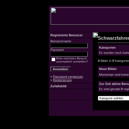
Registrierte Benutzer
Schwarzfahrer
Benutzername:
Kategorien
Passwort:
Es wurden noch keine
Beim nächsten Besuch
0
Bilder in
0
Kategorie
automatisch anmelden?
Neue Bilder
Momentan sind keine
»
Password vergessen
»
Registrierung
Zur Zeit aktive Benu
Zufallsbild
Es sind gerade
0
regi