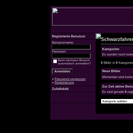
Registrierte Benutzer
Schwarzfahrer
Benutzername:
Kategorien
Passwort:
Es wurden noch keine
Beim nächsten Besuch
0
Bilder in
0
Kategorie
automatisch anmelden?
Neue Bilder
Momentan sind keine
»
Password vergessen
»
Registrierung
Zur Zeit aktive Benu
Zufallsbild
Es sind gerade
0
regi