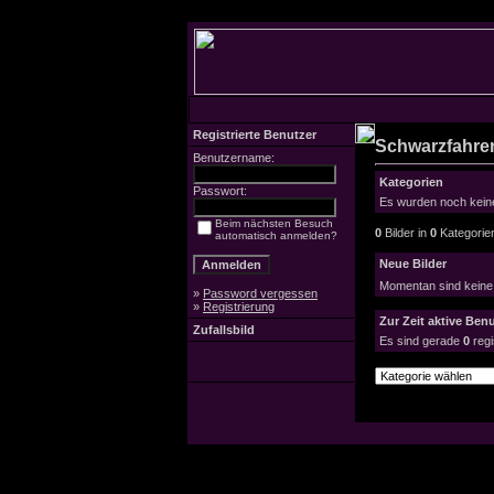
Registrierte Benutzer
Schwarzfahrer
Benutzername:
Kategorien
Passwort:
Es wurden noch keine
Beim nächsten Besuch
0
Bilder in
0
Kategorie
automatisch anmelden?
Neue Bilder
Momentan sind keine
»
Password vergessen
»
Registrierung
Zur Zeit aktive Benu
Zufallsbild
Es sind gerade
0
regi